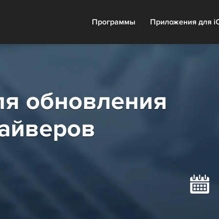
Программы
Приложения для i
ля обновления
райверов