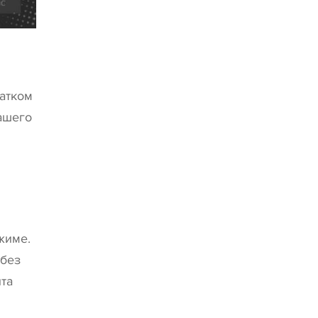
татком
вашего
жиме.
 без
та