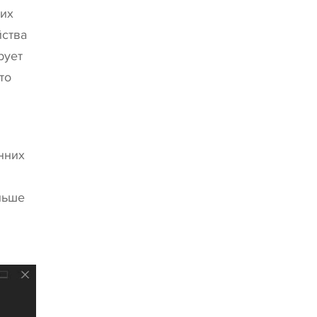
ших
йства
рует
то
нних
льше