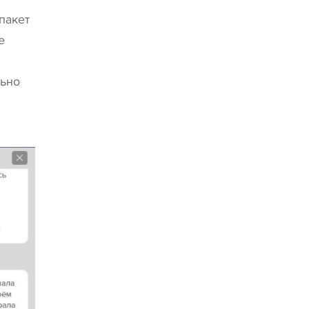
пакет
е
льно