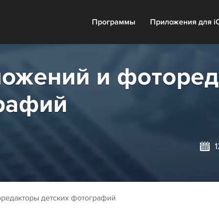
Программы
Приложения для i
ложений и фоторед
рафий
редакторы детских фотографий