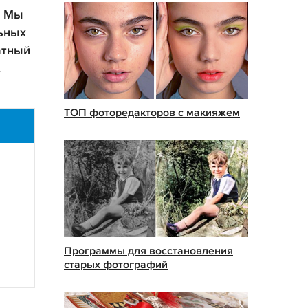
. Мы
ьных
атный
.
ТОП фоторедакторов с макияжем
Программы для восстановления
старых фотографий