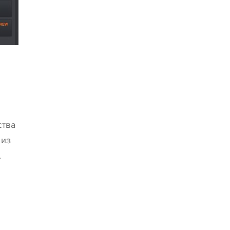
ства
 из
.